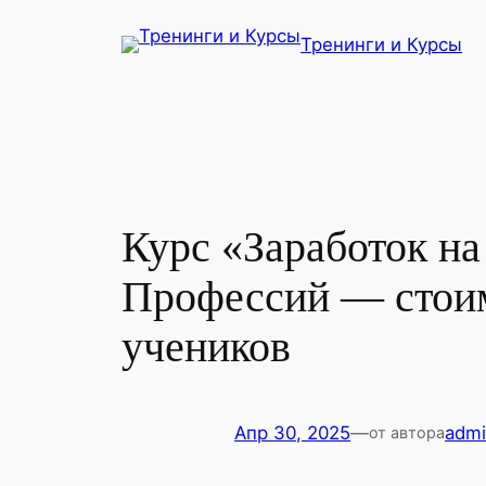
Перейти
Тренинги и Курсы
к
содержимому
Курс «Заработок н
Профессий — стоим
учеников
Апр 30, 2025
—
adm
от автора